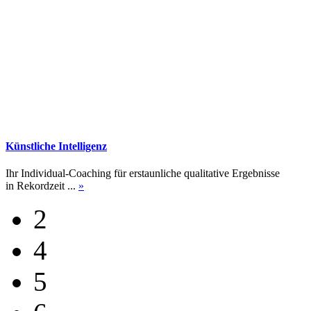
Dynamische
Homepages
Schnell, flexibel, selbst pflegbar und auch responsiv ...
»
2
4
5
6