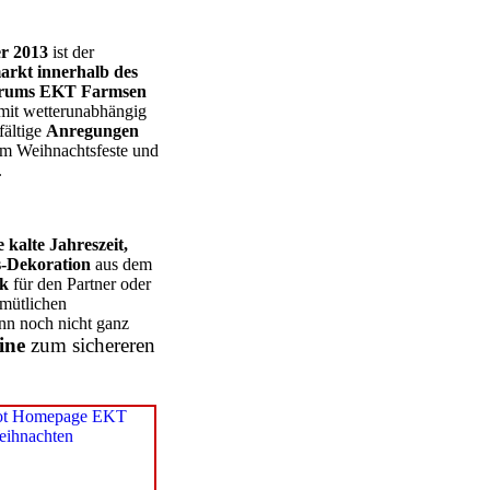
r 2013
ist der
arkt innerhalb des
trums EKT Farmsen
amit wetterunabhängig
fältige
Anregungen
m Weihnachtsfeste und
.
 kalte Jahreszeit,
ts-Dekoration
aus dem
ck
für den Partner oder
mütlichen
nn noch nicht ganz
ine
zum sichereren