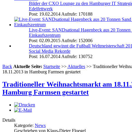
Bilder der CXO Lounge zu den Hamburger IT Strategi
Edelfettwerk
Post: 19.02.2014
Aufrufe: 170188
Live-Event: SANDsational Hagenbeck aus 20 Tonnen
Einkaufszentrum
Post: 02.09.2015
Aufrufe: 152006
Deutschland gewinnt die Fußball Weltmeisterschaft 2
Social Media Rekorde
Post: 16.07.2014
Aufrufe: 130752
Back
Aktuelle Seite:
Startseite
>>
Aktuelles
>> Traditioneller Weihn
18.11.2013 in Hamburg Farmsen gestartet
Traditioneller Weihnachtsmarkt am 18.11.
Hamburg Farmsen gestartet
Details
Kategorie:
News
Geschrieben von Klaus-Dieter Floegel