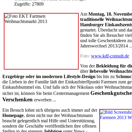
Zugriffe: 27809
A
m
Montag, 18. Novembe
traditionelle Weihnachtsm
Hamburger Einkaufszen
gestartet. Überdacht und d
finden Sie als Besucher viel
und tolle
Geschenkideen
zu
Jahreswechsel 2013/2014 ..
Foto:
www.kdf-consult.de
Von der
Bekleidung für die
über
liebevolle Weihnach
Erzgebirge oder im modernen Lifestyle-Design
bis hin zu
Schmu
die Lieben in der Familie lädt der Einkaufstreffpunkt Farmsen zum
ge
Einkaufsbummel
ein. Und falls sich der Nikolaus oder Weihnachtsma
Geschenkgutsche
sicher ist, können Sie beim Centermanagement
Verschenken
erwerben ...
Ein Besuch lohnt sich übrigens auch immer auf der
Homepage
, denn nicht nur der Weihnachtsmann
braucht gelegentlich mal Hilfe und Unterstützung,
sondern die Geschäfte veröffentlichen ihre offenen
Stellen in der eigenen
Jobbörse
unter News -