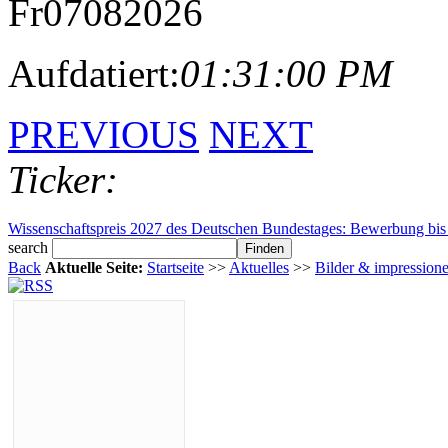
Fr
07
08
2026
Aufdatiert:
01:31:00 PM
PREVIOUS
NEXT
Ticker:
Windows Secure Boot 2026: Zertifikate laufen ab – was Unternehmen j
search
Back
Aktuelle Seite:
Startseite
>>
Aktuelles
>>
Bilder & impression