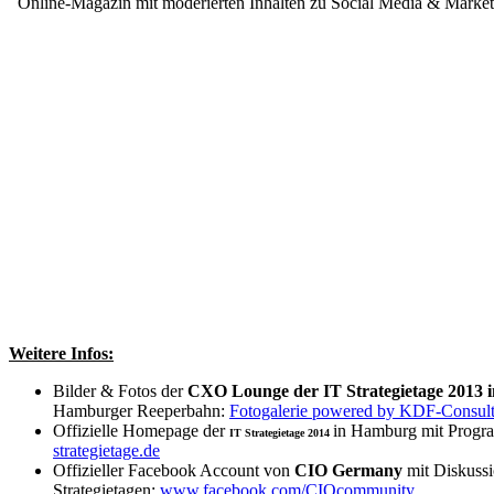
Online-Magazin mit moderierten Inhalten zu
Social Media & Market
Weitere Infos:
Bilder & Fotos der
CXO Lounge der IT Strategietage 2013 
Hamburger Reeperbahn:
Fotogalerie powered by KDF-Consul
Offizielle Homepage der
in Hamburg mit Prog
IT Strategietage 2014
strategietage.de
Offizieller Facebook Account von
CIO Germany
mit Diskussi
Strategietagen:
www.facebook.com/CIOcommunity