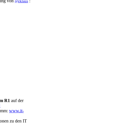
ing
von
:
@eklaus
im R1
auf der
t
ramm:
www.it-
onen zu den IT