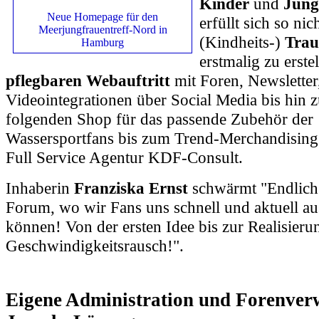
Kinder
und
Jung
Neue Homepage für den
erfüllt sich so nic
Meerjungfrauentreff-Nord in
(Kindheits-)
Tra
Hamburg
erstmalig zu erst
pflegbaren Webauftritt
mit Foren, Newsletter
Videointegrationen über Social Media bis hin
folgenden Shop für das passende Zubehör der
Wassersportfans bis zum Trend-Merchandising e
Full Service Agentur KDF-Consult.
Inhaberin
Franziska Ernst
schwärmt "Endlich 
Forum, wo wir Fans uns schnell und aktuell a
können! Von der ersten Idee bis zur Realisieru
Geschwindigkeitsrausch!".
Eigene Administration und Forenver